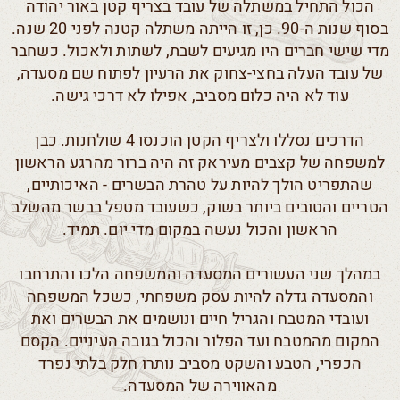
הכול התחיל במשתלה של עובד בצריף קטן באור יהודה
בסוף שנות ה-90. כן, זו הייתה משתלה קטנה לפני 20 שנה.
מדי שישי חברים היו מגיעים לשבת, לשתות ולאכול. כשחבר
של עובד העלה בחצי-צחוק את הרעיון לפתוח שם מסעדה,
עוד לא היה כלום מסביב, אפילו לא דרכי גישה.
הדרכים נסללו ולצריף הקטן הוכנסו 4 שולחנות. כבן
למשפחה של קצבים מעיראק זה היה ברור מהרגע הראשון
שהתפריט הולך להיות על טהרת הבשרים - האיכותיים,
הטריים והטובים ביותר בשוק, כשעובד מטפל בבשר מהשלב
הראשון והכול נעשה במקום מדי יום. תמיד.
במהלך שני העשורים המסעדה והמשפחה הלכו והתרחבו
והמסעדה גדלה להיות עסק משפחתי, כשכל המשפחה
ועובדי המטבח והגריל חיים ונושמים את הבשרים ואת
המקום מהמטבח ועד הפלור והכול בגובה העיניים. הקסם
הכפרי, הטבע והשקט מסביב נותרו חלק בלתי נפרד
מהאווירה של המסעדה.