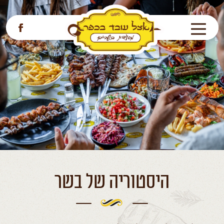
דלג לתוכן
דלג לסרגל הניווט
לעמוד
הפייסבוק
של
עובד
בכפר
היסטוריה של בשר